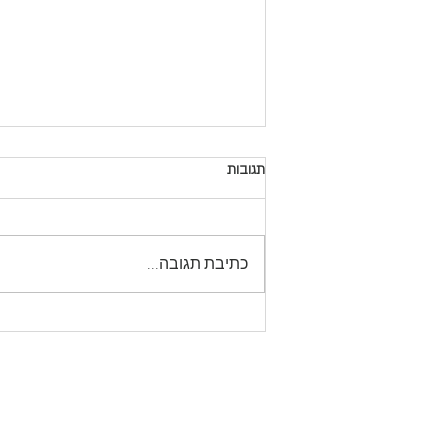
תגובות
כתיבת תגובה...
כיצד לבחור כוס אספרסו טאישו
חנות
הסטודיו
סדנאות וחוגים
צור קשר