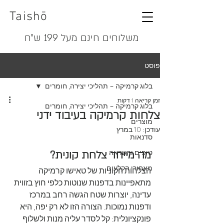
Taishō
משלוחים חינם מעל 199 ש"ח
פוסט
בלוג קרמיקה – תהליכי יצירה, חומרים
זמן קריאה 1 דקות
בלוג קרמיקה – תהליכי יצירה, חומרים
צלחות קרמיקה בעיבוד ידני
מוצרים
עודכן:
10 במרץ
סדנאות
טיפים והשראה
מה מייחד צלחת קונית?
מאחורי הקלעים
הצלחות הקוניות של טאישו קרמיקה 
מתאפיינות בדפנות שנוטות כלפי חוץ בזווית 
עדינה, יוצרות שטח הגשה רחב במרכז 
ודפנות נמוכות. הצורה הזו לא רק יפה, היא 
פונקציונלית: קל לסדר עליה מנות ולשלוף 