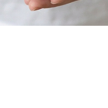
studio.taisho@gmail.com
Kibbutz Yizrael 193500, Israel
Tel: 052-4573487