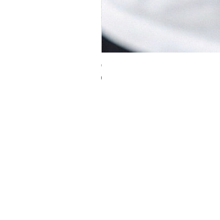
כוס אספרסו קצר - פס שחור
מחיר