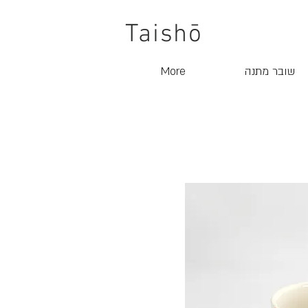
Taishō
שובר מתנה
More