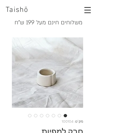
Taishō
משלוחים חינם מעל 199 ש"ח
מק"ט: 100104
חבק למפיות