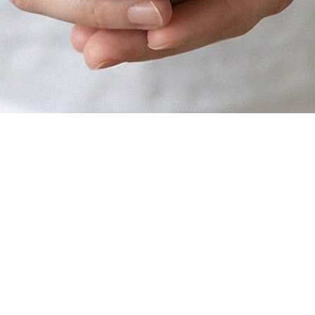
studio.taisho@gmail.com
Kibbutz Yizrael 193500, Israel
Tel: 052-4573487