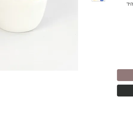
היד
 –
ות.