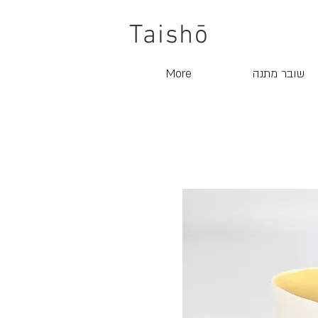
Taishō
שובר מתנה
More