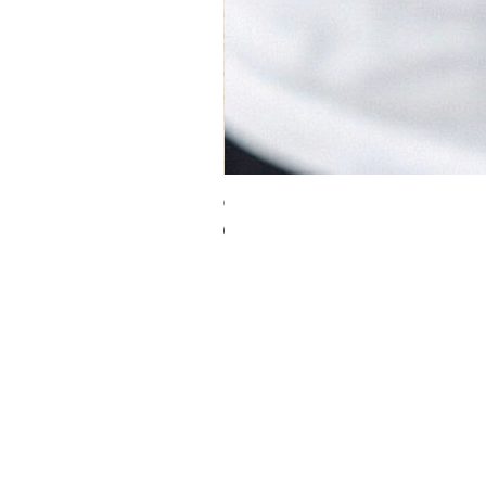
כוס אספרסו קצר - פס שחור
מחיר